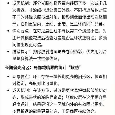
成因机制：部分光路在临界带内经历了多一次或多几
次折返，才沿细小退让窗口外逸。不同折返阶数对应
不同的路径长度与出射角，投影到像面便出现次级细
环。它们更靠内、更细、更暗，是主环的同门兄弟。
识别要点：在可见度曲线中寻找第二个浅最小值；对
主环做模型减法后检查残差是否呈环状正特征；多频
同位出现更可信。
排错提示：排除散射拖尾与去卷积伪影，优先用闭合
量与多算法一致性做佐证。
长期偏亮扇区：局部减临界的统计“软肋”
现象要点：环上存在一块长期更亮的扇形区，位置相
对稳定，亮度对比可量化。
成因机制：在该方位，过渡带更容易把微起伏剪切对
齐，形成带状的减临界廊道；张度皮层在这里更容易
轻度退让。结果是沿这一区域向外的有效阻滞更小，
多程折返的能量更易外逸，于是扇区持续偏亮。