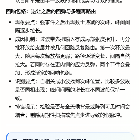
认台阶不是由单一波段的饱和或剪切导致的错觉。
回响包络：退让之后的回弹与多程再路由
现象要点：强事件之后出现数个递减的次峰，峰间间
隔逐步拉长。
成因机制：过渡带先把输入存成局部张度抬升，再分
批释放给皮层并被几何回路反复路由。第一次释放最
大，随后每次释放都更弱；路径逐渐变长，间隔自然
拉大。若同时存在更内侧的应力反弹，两个节律会叠
加，形成渐宽的回响包络。
识别要点：自相关或小波找到次峰位置，比较多波段
是否同相出现；峰间间隔的增长在不同波段保持一
致。
排错提示：检验是否与全天候背景或阵列可见时间窗
耦合；剔除周期性扫描或焦点步进导致的假脉冲。