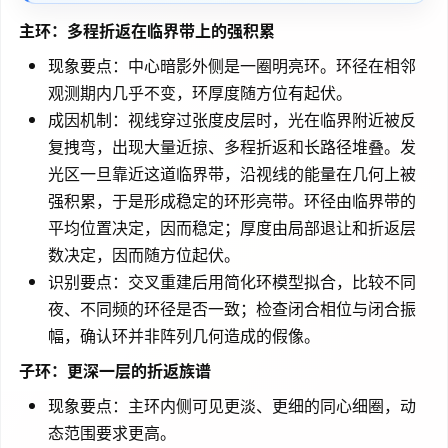
主环：多程折返在临界带上的强积累
现象要点：中心暗影外侧是一圈明亮环。环径在相邻
观测期内几乎不变，环厚度随方位有起伏。
成因机制：视线穿过张度皮层时，光在临界附近被反
复拽弯，出现大量近掠、多程折返和长路径堆叠。发
光区一旦靠近这道临界带，沿视线的能量在几何上被
强积累，于是形成稳定的环形亮带。环径由临界带的
平均位置决定，因而稳定；厚度由局部退让和折返层
数决定，因而随方位起伏。
识别要点：交叉重建后用简化环模型拟合，比较不同
夜、不同频的环径是否一致；检查闭合相位与闭合振
幅，确认环并非阵列几何造成的假像。
子环：更深一层的折返族谱
现象要点：主环内侧可见更淡、更细的同心细圈，动
态范围要求更高。