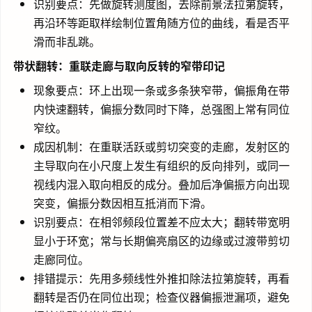
识别要点：先做旋转测度图，去除前景法拉第旋转，
再沿环等距取样绘制位置角随方位的曲线，看是否平
滑而非乱跳。
带状翻转：重联走廊与取向反转的窄带印记
现象要点：环上出现一条或多条狭窄带，偏振角在带
内快速翻转，偏振分数同时下降，总强图上常有同位
窄纹。
成因机制：在重联活跃或剪切突变的走廊，发射区的
主导取向在小尺度上发生有组织的反向排列，或同一
视线内混入取向相反的成分。叠加后净偏振方向出现
突变，偏振分数因相互抵消而下滑。
识别要点：在相邻频段位置差不应太大；翻转带宽明
显小于环宽；常与长期偏亮扇区的边缘或过渡带剪切
走廊同位。
排错提示：先用多频线性外推扣除法拉第旋转，再看
翻转是否仍在同位出现；检查仪器偏振泄漏项，避免