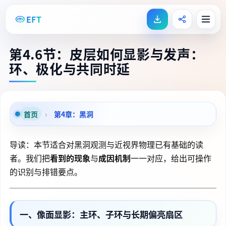
EFT
第4.6节：皮层如何显影与发声：
环、极化与共同时延
首页
›
第4章：黑洞
导读：本节适合对黑洞观测与近视界物理已有基础的读
者。我们把
看到的现象
与
成因机制
一一对应，给出可操作
的识别与排错要点。
一、像面显影：主环、子环与长期偏亮扇区