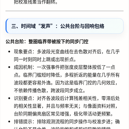
把校准残差当作翻转。
三、时间域“发声”：公共台阶与回响包络
公共台阶：整圈临界带被按下的同步门控
现象要点：多波段光变曲线在去色散对齐后，在几乎
同一时刻同时上跳或出现折点。
成因机制：一次强事件把张度皮层整体按低了一点
点。临界门槛短时降低，多程折返的能量在几乎所有
波段都更容易外逸。因为这是临界门控的几何效应，
不依赖传播色散，跨波段同步成立。
识别要点：对齐各波段后计算残差相关性，零滞后处
的相关性显著，并且与频率无关；与像面资料对照，
台阶同期偏亮扇区常见增强，极化带活动更频繁。
排错提示：排除观测流程的同步操作与校准步进；确