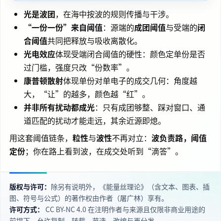
光是波团
，在海中按波的规则传播与干涉。
“一份一份”来自阈值
：源端的
成团阈值
与受端的
闭
合阈值
共同把释放与吸收离散化。
光电效应
体现受端闭合阈值的硬性：颜色定单份是否
过门槛，强度只改“份数率”。
康普顿散射
体现单份对单电子的成交几何：角度越
大，“让”的越多，颜色越“红”。
并非所有扰动都成光
：只有成团够整、踩对窗口、通
道匹配的扰动才能走远，其余近源即熄。
用这套阈值链条，
粒性
与
波性
不再对立：
波负责路，阈值
定份
；你在路上看到波，在成交处听到“滴答”。
版权与许可：
除另有说明外，《能量丝理论》（含文本、图表、插
图、符号与公式）的著作权由作者（屠广林）享有。
许可方式：
CC BY‑NC 4.0 在注明作者与来源且仅限非商业用途的
前提下，允许复制、转载、节选、改编与再分发。