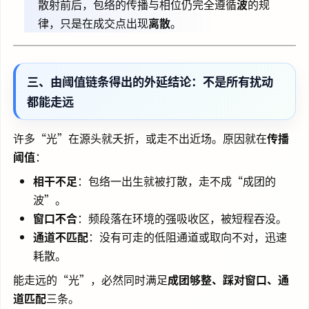
散射前后，包络的传播与相位仍完全遵循
波
的规
律，只是在成交点出现
离散
。
三、由阈值链条得出的外延结论：不是所有扰动
都能走远
许多“光”在源头就夭折，或走不出近场。原因就在
传播
阈值
：
相干不足
：包络一出生就被打散，走不成“成团的
波”。
窗口不合
：频段落在环境的强吸收区，被短程吞没。
通道不匹配
：没有可走的低阻通道或取向不对，迅速
耗散。
能走远的“光”，必然同时满足
成团够整、踩对窗口、通
道匹配
三条。