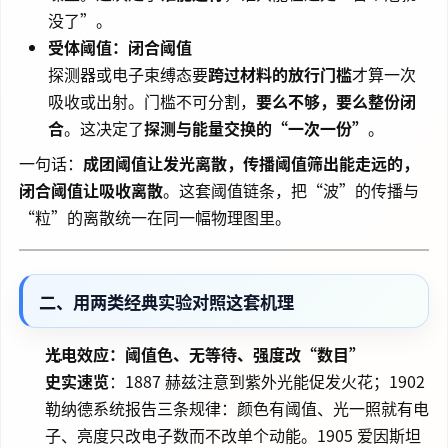
没了”。
受体阈值：闭合阈值
探测器或电子束缚态要
跨过材料的放行门槛
才算一次
吸收或出射。门槛不可分割，
要么不够，要么整份闭
合
。这决定了
探测与能量交换的“一次一份”
。
一句话：
成团阈值让发光离散，传播阈值筛出能走远的，
闭合阈值让吸收离散
。这套阈值链条，把“波”的传播与
“粒”的离散统一在同一幅物理图里。
二、用两类经典实验对照这套机理
光电效应：阈值色、无等待、强度改“数目”
史实速览
：1887 赫兹注意到紫外光能促发火花；1902
勒纳德系统报告三条规律：颜色有阈值、光一照就有电
子、亮度只改电子数而不改单个动能。1905 爱因斯坦