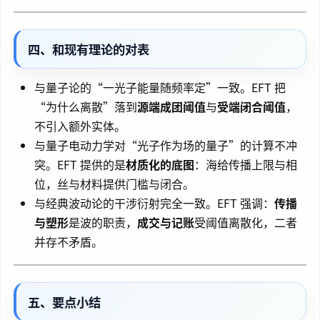
四、和现有理论的对表
与量子论的“一光子能量随频率定”一致。EFT 把
“为什么离散”落到
源端成团阈值
与
受端闭合阈值
，
不引入额外实体。
与量子电动力学对“光子作为场的量子”的计算不冲
突。EFT 提供的是
材质化的底图
：海给传播上限与相
位，丝与材料提供门槛与闭合。
与经典波动论的干涉衍射完全一致。EFT 强调：
传播
与塑形
是波的职责，
成交与记账
受阈值离散化，二者
并存不矛盾。
五、要点小结