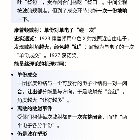
吐“整包”，受靠闭合门槛吃“整口”。中间全程
按
波
的规则走，但到了成交环节只能
一次一份地响
一下
。
康普顿散射：单份对单电子“碰一次”
史实速览
：1923 康普顿用单色 X 射线照近自由电子，
发现
散射角越大，颜色越“红”
；解释为与电子的一次
“单份成交”。1927 获诺奖。
能量丝理论的机理对照
：
单份成交
一团张度包络与一个可放行的电子亚结构
一对一闭
合
，
让出
部分能量与方向，于是散射光“变红”，
角度越大“让得越多”。
离散的散射事件
受体门槛使每次散射都是
一次完整闭合
，而非“两
个电子各分半份”。
仍是波在塑形