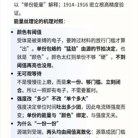
以“单份能量”解释；1914–1916 密立根高精度验
证。
能量丝理论的机理对照
：
颜色有阈值
受体是被束缚的电子，要跨过材料的放行门槛才算
“出”。
单份包络的“猛劲”由源的节拍决定
，也
就是“颜色”。颜色太红则单份不够“硬”，
不到
阈值再亮也没用
。
无可观等待
不是慢慢往上磨，而是
来一份、够门槛、立刻闭
合
。所以一照即有电子，不需要蓄时。
强度改“多少”不改“单个多大”
强度决定单位时间
吐出多少团
，因此电流随强度而
变；
单份的能量与“颜色”绑定
，与强度无关。
为什么“一份一份”
源端到受端，
两头均由阈值离散化
：源靠成团门槛