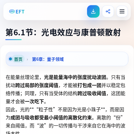
EFT
第6.1节：光电效应与康普顿散射
首页
›
第6章：量子领域
在能量丝理论里，
光是能量海中的张度扰动波团
。只有当
扰动
跨过局部的张度阈值
，才能被
打包成一团
并以稳定包
络传播；同理，只有当受体的结构
跨过吸收阈值
，这团能
量才会被
一次吃下
。
因此，光的**“粒子性”不是因为光是小珠子**，而是因
为
成团与吸收都受最小阈值的离散化约束
。离散的“份”
来自阈值，而“波”的一切传播与干涉来自它在海中的波
场本性。