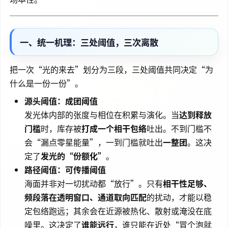
一、统一机理：三处阈值，三次离散
把一次“光的来去”划分为三段，三处阈值共同决定“为
什么是一份一份”。
源头阈值：成团阈值
发光体内部的张度与相位在积累与演化。当
达到释放
门槛
时，库存被
打成一个相干包络
吐出。不到门槛不
会“漏点零星能量”，一到门槛就吐出
一整团
。这决
定了
发光的“份额化”
。
路径阈值：可传播阈值
海面并非对一切扰动都“放行”。只有
相干性足够、
频段落在透明窗口、通道取向匹配
的扰动，才能以稳
定包络跑远；其余会在近源被热化、散射或淹没在底
噪里。这决定了
谁能远行
，谁只能在近处“冒个泡就