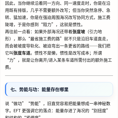
因此，当你继续沿着同一方向、同一速度走时，你是在沿
用既有排版，几乎不需要额外改写；但当你突然急停、急
转、猛加速，你是在强迫周围海况改写协同方式，施工费
陡增，于是你感到“阻力”，这就是惯性。
再往前一点看：如果外部海况还带着
张度坡
（引力地
形），那么“最省施工费的路”就不只是沿旧车道直走，
而会被坡度导轨化、被迫弯出一条更省的路线——我们把
它叫
张度车道
。惯性不是懒，惯性是改写成本；所谓
“力”，就是让你离开/进入某条车道所需付出的额外施工
费。
七、势能与功：能量存在哪里
说“做功”“势能”，旧直觉容易把能量想成一串神秘数
字。EFT 更强调它的落点：能量存进了海况的“别扭度”
和结构的“紧绷度”。