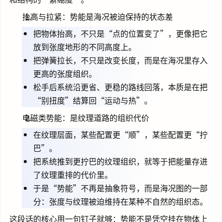
抬高与拉紧：势能是海况被迫保持的状态差
把物体抬高，不只是“点的位置变了”，更像把它
放到张度地形的不同高度上。
把弹簧拉长，不只是改变长度，而是在海况里存入
更高的张度组织。
松手后系统沿更省、更稳的路线回落，本质是在把
“别扭度”结算回“运动与热”。
电磁类势能：是纹理道路的组织代价
在纹理层面，某些配置更“顺”，某些配置更“拧
巴”。
把系统推到更拧巴的纹理组织，就等于把能量存进
了纹理重排的代价里。
于是“势能”不再是抽象符号，而是海况图的一部
分：张度与纹理被迫维持在某种不自然的组织态。
这段话的核心用一句钉子就够：势能不是凭空挂在物体上