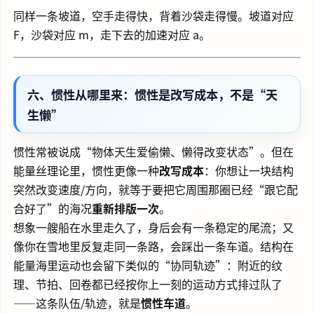
同样一条坡道，空手走得快，背着沙袋走得慢。坡道对应
F，沙袋对应 m，走下去的加速对应 a。
六、惯性从哪里来：惯性是改写成本，不是“天
生懒”
惯性常被说成“物体天生爱偷懒、懒得改变状态”。但在
能量丝理论里，惯性更像一种
改写成本
：你想让一块结构
突然改变速度/方向，就等于要把它周围那圈已经“跟它配
合好了”的海况
重新排版一次
。
想象一艘船在水里走久了，身后会有一条稳定的尾流；又
像你在雪地里反复走同一条路，会踩出一条车道。结构在
能量海里运动也会留下类似的“协同轨迹”：附近的纹
理、节拍、回卷都已经按你上一刻的运动方式排过队了
——这条队伍/轨迹，就是
惯性车道
。