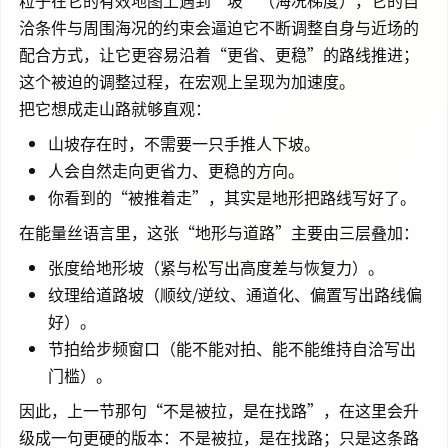
粒子在它的有效地图上遇到“坡”（海况梯度），它的自
洽条件与周围海况的约束会逼迫它不断调整自身与近场的
配合方式，让它更容易沿着“更省、更稳”的路线推进；
这个被迫的调整过程，在宏观上呈现为加速度。
把它想成走山路就够直观：
山坡存在时，不需要一只手推人下坡。
人会自然走向更省力、更稳的方向。
你看到的“被推着走”，其实是地形把路线写好了。
在能量丝语言里，这张“地形与道路”主要由三层叠加：
张度给地形坡（紧与松写出高度差与恢复力）。
纹理给道路坡（顺纹/逆纹、通道化、偏置写出路线偏
好）。
节拍给步频窗口（能不能对拍、能不能维持自洽写出
门槛）。
因此，上一节那句“不是被拉，是在找路”，在这里会升
级成一句更硬的版本：不是被拉，是在找路；只是这条路