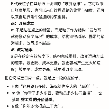
F 代表粒子在其频道上读到的“坡度总账”。它可以来
自张度地形，也可以来自纹理道路的偏置与梯度，还可
以来自边界条件强加的约束重排。
m：改写成本
m 不是贴在点上的标签，而是粒子作为结构“要改写
就得搬动多少海况”的成本。结构锁得越深、携带的紧
海越多，改写成本越高。
a：改写速率
a 是在给定有效坡度下，结构完成重排、改变运动方式
的速率。坡更陡、成本更低，就更容易产生更大加速
度；坡更平、成本更高，就更难改变运动。
把它说得更日常一点，就是上一段的报价单：
F 像“这段路有多陡、海况给你多大的‘逼迫’”。
m 像“你背了多少东西、要动员多少协同重排”，也
就是
施工费
的开价基础
。
a 像“你能多快把施工干完”。