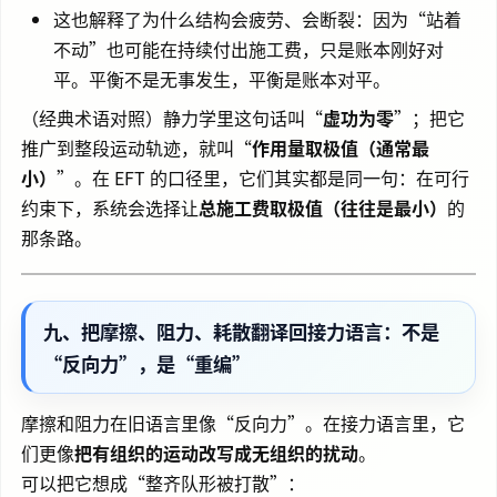
这也解释了为什么结构会疲劳、会断裂：因为“站着
不动”也可能在持续付出施工费，只是账本刚好对
平。平衡不是无事发生，平衡是账本对平。
（经典术语对照）静力学里这句话叫“
虚功为零
”；把它
推广到整段运动轨迹，就叫“
作用量取极值（通常最
小）
”。在 EFT 的口径里，它们其实都是同一句：在可行
约束下，系统会选择让
总施工费取极值（往往是最小）
的
那条路。
九、把摩擦、阻力、耗散翻译回接力语言：不是
“反向力”，是“重编”
摩擦和阻力在旧语言里像“反向力”。在接力语言里，它
们更像
把有组织的运动改写成无组织的扰动
。
可以把它想成“整齐队形被打散”：