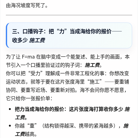
由海况坡度写死了。
三、口播钩子：把“力”当成海给你的报价——
收多少
施工费
为了让 F=ma 在脑中变成一个能复述、能上手的画面，本
节引入一个口播里验证过的钩子词：
施工费
。
你可以把“受力”理解成一件非常工程化的事：你想改变
运动状态，就等于要在这片张度海里“施工”——要重铺
协同、要重写近场、要重新对拍。海不会问你愿不愿意，
它只给你一张报价单：
把力当成海给你的报价：这片张度海打算收你多少
施
工费
。
你越“重”（结构锁得越深、携带的紧海越多），
施
工费
越高。