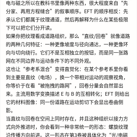
电与磁之所以在教科书里像两种东西，很大程度来自“先
分家、再用方程缝合”的叙事顺序。EFT 的顺序相反：先
承认它们都属于纹理通道，然后再解释为什么在某些极限
下可以把它们分开读。
如果你把纹理看成道路组织，那么“直纹/回卷”就像道路
的两种几何特征：一种更像坡度与径向通达，一种更像环
向与切向绕行。它们不是互相独立的按钮，而是同一张路
网在不同边界与运动条件下的不同外观。
这也让“参考系混合”变得直觉化：在某个参考系里你看
到主要是直纹（电场），换一个带相对运动的观察视角，
你等价于在看“被拖拽的路网”，回卷分量会自然冒出
来。主流用数学变换描述 E 与 B 的互相转化；EFT 则给出
它的材料图像：同一份道路在运动剪切下会显出卷曲侧
影。
当直纹与回卷在空间上同时存在，并且这种组织以接力方
式向外推进时，你会看到一种非常统一的形态：螺旋纹理
沿传播方向前进。这一形态在第3卷被具体化为“光/电磁