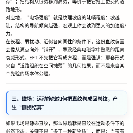
存”；把结构从低势移到高势，等价于把它推上更费的道
路地形。
对应地，“电场强度”就是纹理坡度的陡峭程度：坡越
陡，结构的导航倾向越强，宏观上你会读到更大的加速度/
力。
在长程、弱扰动、近似各向同性的条件下，这份直纹偏置
会像从源点向外“铺开”，导致经典电磁学中熟悉的距离
衰减形式。EFT 不先把它写成方程，而是强调：那套形式
来自“道路组织在空间摊薄”的几何结果，而不是来自某
个先验的场本体公理。
三、磁场：运动拖拽如何把直纹卷成回卷纹，产
生“侧拐结算”
如果电场是静态直纹，那么磁场就是直纹在运动条件下的
必然形态。关键不是“多了一种新物质”，而是：当带有