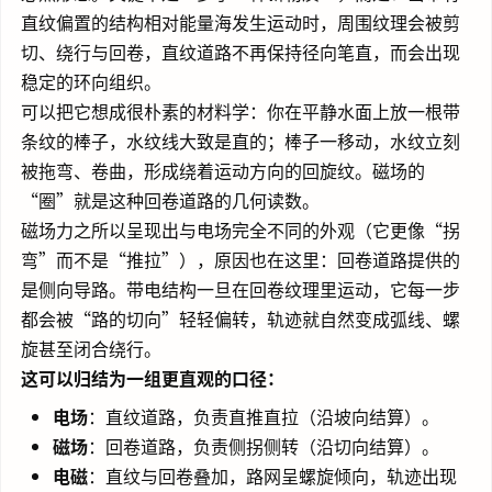
直纹偏置的结构相对能量海发生运动时，周围纹理会被剪
切、绕行与回卷，直纹道路不再保持径向笔直，而会出现
稳定的环向组织。
可以把它想成很朴素的材料学：你在平静水面上放一根带
条纹的棒子，水纹线大致是直的；棒子一移动，水纹立刻
被拖弯、卷曲，形成绕着运动方向的回旋纹。磁场的
“圈”就是这种回卷道路的几何读数。
磁场力之所以呈现出与电场完全不同的外观（它更像“拐
弯”而不是“推拉”），原因也在这里：回卷道路提供的
是侧向导路。带电结构一旦在回卷纹理里运动，它每一步
都会被“路的切向”轻轻偏转，轨迹就自然变成弧线、螺
旋甚至闭合绕行。
这可以归结为一组更直观的口径：
电场
：直纹道路，负责直推直拉（沿坡向结算）。
磁场
：回卷道路，负责侧拐侧转（沿切向结算）。
电磁
：直纹与回卷叠加，路网呈螺旋倾向，轨迹出现