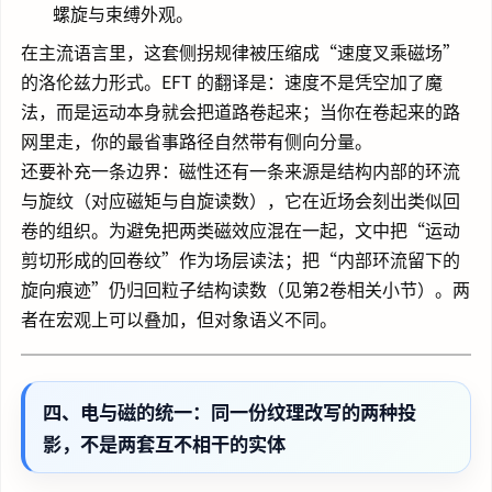
螺旋与束缚外观。
在主流语言里，这套侧拐规律被压缩成“速度叉乘磁场”
的洛伦兹力形式。EFT 的翻译是：速度不是凭空加了魔
法，而是运动本身就会把道路卷起来；当你在卷起来的路
网里走，你的最省事路径自然带有侧向分量。
还要补充一条边界：磁性还有一条来源是结构内部的环流
与旋纹（对应磁矩与自旋读数），它在近场会刻出类似回
卷的组织。为避免把两类磁效应混在一起，文中把“运动
剪切形成的回卷纹”作为场层读法；把“内部环流留下的
旋向痕迹”仍归回粒子结构读数（见第2卷相关小节）。两
者在宏观上可以叠加，但对象语义不同。
四、电与磁的统一：同一份纹理改写的两种投
影，不是两套互不相干的实体