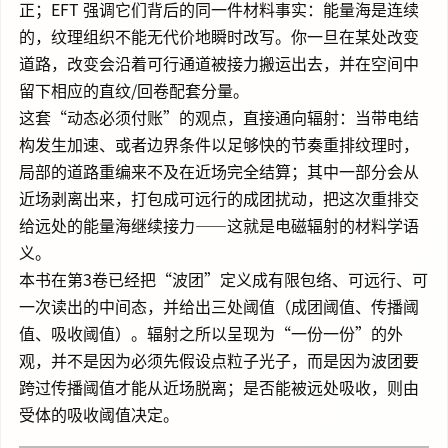
正；EFT 强调它们背后的同一件材料事实：能量海是连续
的，纹理组织不能无代价地瞬时改写。你一旦在某处改变
道路，改变会沿着可行通道被接力搬运出去，并在空间中
留下相应的直纹/回卷配套分量。
这套“动态必须付账”的观点，直接通向辐射：当带电结
构发生加速、或者边界条件以足够快的节奏重排纹理时，
局部的道路重编来不及在近场完全结算；其中一部分会从
近场剥离出来，打包成可远行的成团扰动，把这次重排交
给远处的能量海继续接力——这就是电磁辐射的材料学语
义。
本书在第3卷已经把“波团”定义成有限包络、可远行、可
一次读出的中间态，并给出三处阈值（成团阈值、传播阈
值、吸收阈值）。辐射之所以呈现为“一份一份”的外
观，并不是因为必须先假设点粒子光子，而是因为波团要
跨过传播阈值才能从近场脱离；是否能被远处吸收，则由
受体的吸收阈值决定。