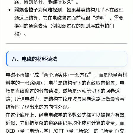
路、修到多齐、能维持多久”。
弱耦合粒子为何难探测
：如果某类结构几乎不在纹理
通道上结算，它在电磁装置面前就很“透明”，需要
换别的通道去读（例如弱过程的规则层或节拍门
槛）。
八、电磁的材料读法
电磁不再被写成“两个场实体+一套方程”，而是能量海材
料学的一张路网图：电荷是结构留下的直纹取向偏置；电
场是直纹偏置的分布读法；磁场是运动剪切下的回卷道
路；所谓电磁力，是结构在纹理坡与回卷道路上做最省事
结算时呈现出来的方向性外观。
在这个底座上，经典电磁学的多数公式都可以被视为有效
近似：它们把复杂的道路组织平均化成可计算的变量；而
QED（量子电动力学）/QFT（量子场论） 的“场量子/交