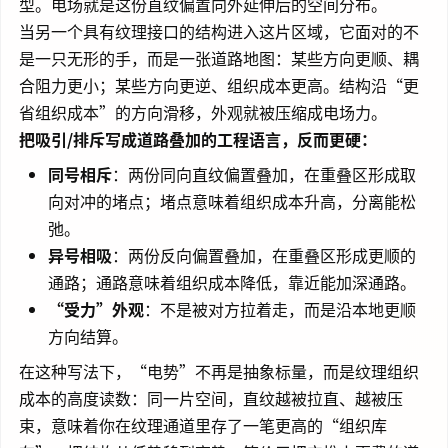
型。电场就是这份直纹偏置向外延伸后的空间分布。
当另一个具有纹理接口的结构进入这片区域，它面对的不
是一只无形的手，而是一张道路地图：某些方向更顺、耦
合阻力更小；某些方向更逆、组织成本更高。结构沿“更
省组织成本”的方向滑移，外观就被压缩成电场力。
把吸引/排斥写成道路叠加的工程语言，反而更硬：
同号相斥
：两份同向直纹偏置叠加，在重叠区形成取
向对冲的堵点；堵点意味着组织成本升高，分离能松
弛。
异号相吸
：两份反向偏置叠加，在重叠区形成更顺的
通路；通路意味着组织成本降低，靠近能加深通路。
“受力”外观
：不是被对方拉着走，而是沿本地更顺
方向结算。
在这种写法下，“电势”不再是抽象标量，而是纹理组织
成本的高度读数：同一片空间，直纹越被拉直、越被压
束，意味着你在纹理通道里存了一笔更高的“组织库