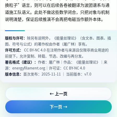
换粒子”语言，则可以在后续各卷被翻译为波团谱系与通
道施工队语义。此处不做这些数学闭合，只把对象与机制
说明清楚，保证后续推演不会再把电磁当作额外本体。
版权与许可：
除另有说明外，《能量丝理论》（含文本、图表、插
图、符号与公式）的著作权由作者（屠广林）享有。
许可方式：
CC BY‑NC 4.0 在注明作者与来源且仅限非商业用途的
前提下，允许复制、转载、节选、改编与再分发。
署名格式（建议）：
作者：屠广林｜作品：《能量丝理论》｜来
源：energyfilament.org｜许可证：CC BY‑NC 4.0
版本信息：
首次发布：2025-11-11 ｜ 当前版本：v7.0
← 上一页
下一页 →