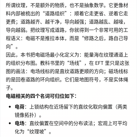
所谓纹理，不是额外的物质，也不是抽象数学。它更像材
料内部被梳出的“道路组织”：顺着它走更省、逆着它走
更费；道路越齐、越干净，导向越强；道路越乱、越噪，
导向越弱。把纹理写成道路，你就得到一个非常可用的工
程语义：电磁不是推拉本体，而是“修路之后，路自己导
向”。
因此，本书把电磁场最小化定义为：能量海在纹理通道上
的组织分布图。教科书里的“场线”，在 EFT 里只是这张
图的画法：电场线标的是直纹道路更顺的方向；磁场线标
的是回卷道路的环向组织。它们是地图符号，不是实体绳
子。
电磁相关的四个名词可归位如下：
电荷
：上锁结构在近场留下的直纹化取向偏置（两类
镜像拓扑）。
电场
：直纹偏置在空间中的分布读法；宏观上可平均
化为“纹理坡”。