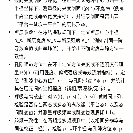
半径坐标下，测量径向亮度剖面 I(ρ) 与环宽 W（例如
半高全宽或等效宽度指标），并记录剖面是否出现
“平台—陡坎—平台”的层化形态。
断层参数：在冻结提取规则下，定义断层中心半径
ρ_s、断层宽度 w_s 与断层强度 A_s（例如剖面一阶
导数峰值或曲率峰值），并给出不确定度与跨方法一
致性。
孔隙通道方位：在环上定义方位亮度或不透明度代理
量 B(φ)（可用强度、偏振强度或等效透射指标），定
位“孔隙中心方位” φ_p 与孔隙带宽 Δφ_p，并统计
其在历元间的锁相程度（锁相/弱漂移/无序）。
呼吸与离散态：对 W(t)、ρ_s(t)、A_s(t) 做时间序列，
检验是否存在两态或多态的离散簇（平台态）以及态
间跳变窗；并测量呼吸频率或跳变复现周期 f_b。
跨频一致性：在两频或多频观测中（以相同分辨率与
同位校正口径），检验 ρ_s/环半径 与孔隙方位 φ_p