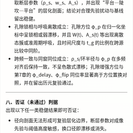
取断层参数（ρ_s、w_s、A_s），并出现“平台—陡
坎—平台”的层化剖面；结论对合理先验扰动与基线
留出稳健。
孔隙锁相与呼吸离散成立：孔隙方位 φ_p 在归一化坐
标中呈锁相或弱漂移，并且 W(t)、A_s(t) 等出现离散
态簇或准周期呼吸，且时间尺度与 t_g 的比例在跨源
比较中同阶。
跨频一致与同窗同位成立：ρ_s/环半径与 φ_p 在多频
对齐后保持一致，不呈色散式漂移；孔隙增强方位与
第7章的 φ_delay、φ_flip 同位率显著高于方位置换对
照，并在留出历元复验通过。
八、否证（未通过）判据
出现以下任一类稳健结果即可否证：
径向剖面无法形成可复验层化边界，断层参数对成像
先验与阈值高度敏感，换口径即漂移或消失。