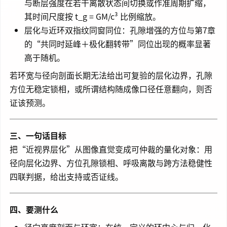
与断层强度在若干离散状态间切换或作准周期扩缩，
其时间尺度按 t_g = GM/c³ 比例缩放。
层化与近环双指纹同窗同位：孔隙增强的方位与第7章
的“共同时延峰＋极化翻转带”同位出现的概率显著
高于随机。
若环宽与径向剖面长期无法给出可复验的层化边界，孔隙
方位无稳定锁相，或所谓结构随成像口径任意翻向，则否
证该预测。
三、一句话目标
把“近视界层化”从图像直觉变成可仲裁的量化对象：用
径向层化边界、方位孔隙锁相、呼吸离散与跨方法稳健性
四联判据，给出支持或否证线。
四、要测什么
径向亮度剖面与环宽：在统一定义的环中心与归一化