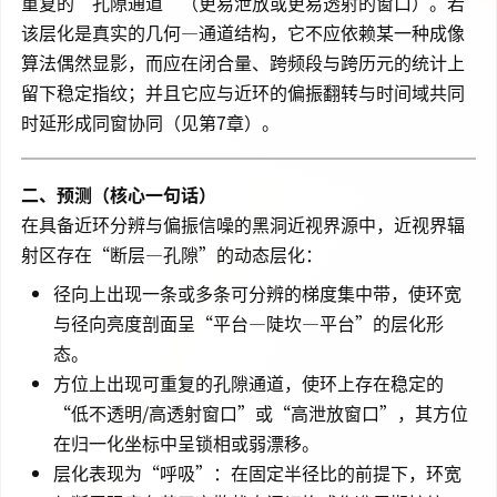
重复的“孔隙通道”（更易泄放或更易透射的窗口）。若
该层化是真实的几何—通道结构，它不应依赖某一种成像
算法偶然显影，而应在闭合量、跨频段与跨历元的统计上
留下稳定指纹；并且它应与近环的偏振翻转与时间域共同
时延形成同窗协同（见第7章）。
二、预测（核心一句话）
在具备近环分辨与偏振信噪的黑洞近视界源中，近视界辐
射区存在“断层—孔隙”的动态层化：
径向上出现一条或多条可分辨的梯度集中带，使环宽
与径向亮度剖面呈“平台—陡坎—平台”的层化形
态。
方位上出现可重复的孔隙通道，使环上存在稳定的
“低不透明/高透射窗口”或“高泄放窗口”，其方位
在归一化坐标中呈锁相或弱漂移。
层化表现为“呼吸”：在固定半径比的前提下，环宽