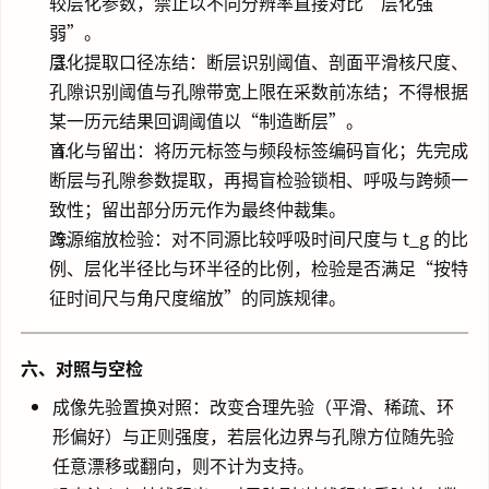
较层化参数，禁止以不同分辨率直接对比“层化强
弱”。
层化提取口径冻结：断层识别阈值、剖面平滑核尺度、
孔隙识别阈值与孔隙带宽上限在采数前冻结；不得根据
某一历元结果回调阈值以“制造断层”。
盲化与留出：将历元标签与频段标签编码盲化；先完成
断层与孔隙参数提取，再揭盲检验锁相、呼吸与跨频一
致性；留出部分历元作为最终仲裁集。
跨源缩放检验：对不同源比较呼吸时间尺度与 t_g 的比
例、层化半径比与环半径的比例，检验是否满足“按特
征时间尺与角尺度缩放”的同族规律。
六、对照与空检
成像先验置换对照：改变合理先验（平滑、稀疏、环
形偏好）与正则强度，若层化边界与孔隙方位随先验
任意漂移或翻向，则不计为支持。