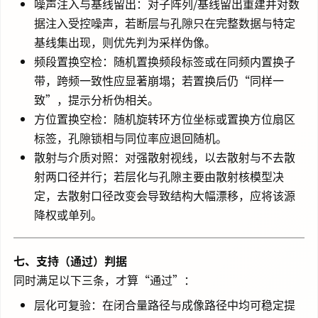
噪声注入与基线留出：对子阵列/基线留出重建并对数
据注入受控噪声，若断层与孔隙只在完整数据与特定
基线集出现，则优先判为采样伪像。
频段置换空检：随机置换频段标签或在同频内置换子
带，跨频一致性应显著崩塌；若置换后仍“同样一
致”，提示分析伪相关。
方位置换空检：随机旋转环方位坐标或置换方位扇区
标签，孔隙锁相与同位率应退回随机。
散射与介质对照：对强散射视线，以去散射与不去散
射两口径并行；若层化与孔隙主要由散射核模型决
定，去散射口径改变会导致结构大幅漂移，应将该源
降权或单列。
七、支持（通过）判据
同时满足以下三条，才算“通过”：
层化可复验：在闭合量路径与成像路径中均可稳定提