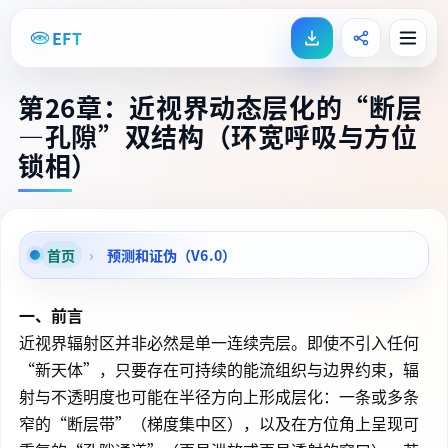
EFT
第26章：近视界动态层化的“断层
—孔隙”双结构（环宽呼吸与方位
锁相）
首页
›
预测和证伪（V6.0）
一、前言
近视界辐射区并非必然是单一连续壳层。即使不引入任何
“新天体”，只要存在可持续的能流组织与边界约束，辐
射与不透明度也可能在半径方向上形成层化：一条或多条
窄的“断层带”（梯度集中区），以及在方位角上呈现可