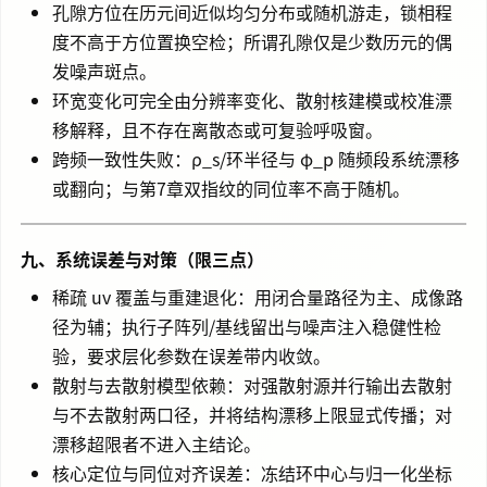
孔隙方位在历元间近似均匀分布或随机游走，锁相程
度不高于方位置换空检；所谓孔隙仅是少数历元的偶
发噪声斑点。
环宽变化可完全由分辨率变化、散射核建模或校准漂
移解释，且不存在离散态或可复验呼吸窗。
跨频一致性失败：ρ_s/环半径与 φ_p 随频段系统漂移
或翻向；与第7章双指纹的同位率不高于随机。
九、系统误差与对策（限三点）
稀疏 uv 覆盖与重建退化：用闭合量路径为主、成像路
径为辅；执行子阵列/基线留出与噪声注入稳健性检
验，要求层化参数在误差带内收敛。
散射与去散射模型依赖：对强散射源并行输出去散射
与不去散射两口径，并将结构漂移上限显式传播；对
漂移超限者不进入主结论。
核心定位与同位对齐误差：冻结环中心与归一化坐标