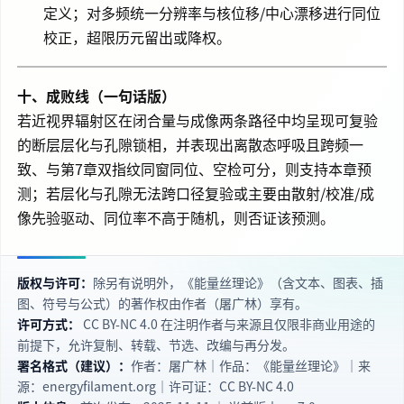
定义；对多频统一分辨率与核位移/中心漂移进行同位
校正，超限历元留出或降权。
十、成败线（一句话版）
若近视界辐射区在闭合量与成像两条路径中均呈现可复验
的断层层化与孔隙锁相，并表现出离散态呼吸且跨频一
致、与第7章双指纹同窗同位、空检可分，则支持本章预
测；若层化与孔隙无法跨口径复验或主要由散射/校准/成
像先验驱动、同位率不高于随机，则否证该预测。
版权与许可：
除另有说明外，《能量丝理论》（含文本、图表、插
图、符号与公式）的著作权由作者（屠广林）享有。
许可方式：
CC BY‑NC 4.0 在注明作者与来源且仅限非商业用途的
前提下，允许复制、转载、节选、改编与再分发。
署名格式（建议）：
作者：屠广林｜作品：《能量丝理论》｜来
源：energyfilament.org｜许可证：CC BY‑NC 4.0