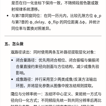
是否在归一化坐标下保持一致，不随频段按色散或散
射规律系统漂移。
与第7章同窗同位：在同一历元内，比较孔隙方位 φ_p
与第7章的 φ_delay、φ_flip 的同位距离 Δφ，并统计
同位率与置换对照差异。
五、怎么做
双路径读出：同时使用两条互补路径提取层化对象：
闭合量路径：优先用闭合相位、闭合振幅与偏振闭
合量直接约束径向剖面与方位结构，减少成像先验
影响。
成像路径：并行采用至少两类成像/反演方法输出
环图，并将层化参数从图像中按冻结规则提取。
同位与分辨率统一：冻结环中心定义、束斑统一方式与
径向归一化方式；不同频段先统一到共同分辨率后再比